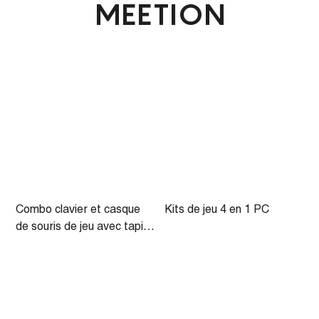
MEETION
Combo clavier et casque
Kits de jeu 4 en 1 PC
C
de souris de jeu avec tapis
de souris