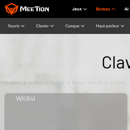
Jeux
Bureau
AI
Souris
Clavier
Casque
Haut-parleur
Cla
Meetion
Bureau
Clavier
Bureau sans fil
WK841
WK841