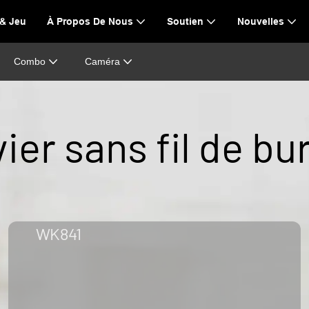
 & Jeu
À Propos De Nous
Soutien
Nouvelles
Combo
Caméra
vier sans fil de bu
WK841