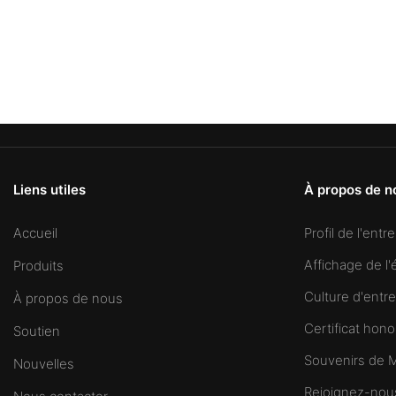
Liens utiles
À propos de n
Accueil
Profil de l'entr
Affichage de l'
Produits
Culture d'entre
À propos de nous
Certificat hono
Soutien
Souvenirs de
Nouvelles
Rejoignez-nou