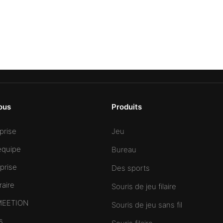
ous
Produits
Jeu
eprise
équipe
Bureau
prise
Des sports
raire
Souris de jeu filaire
 MEETION
Souris de jeu sans fil
s