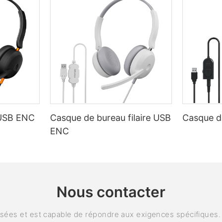
 USB ENC
Casque de bureau filaire USB
Casque de
ENC
Nous contacter
ées et est capable de répondre aux exigences spécifiques. P