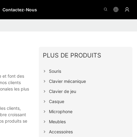
Contactez-Nous
PLUS DE PRODUITS
Souris
e et font des
Clavier mécanique
nos clients
onales les plus
Clavier de jeu
Casque
es clients,
Microphone
mbre croissant
os produits se
Meubles
Accessoires