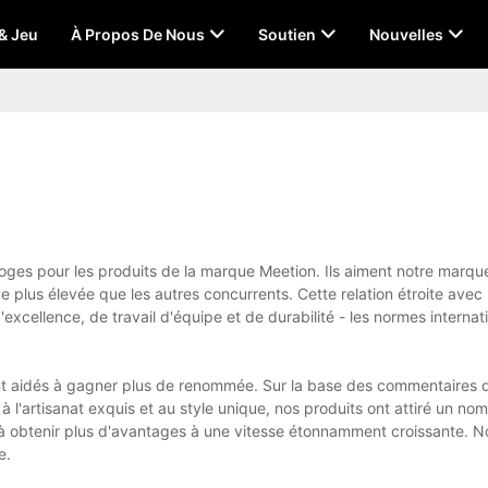
 & Jeu
À Propos De Nous
Soutien
Nouvelles
loges pour les produits de la marque Meetion. Ils aiment notre marqu
ue plus élevée que les autres concurrents. Cette relation étroite avec 
excellence, de travail d'équipe et de durabilité - les normes internati
nt aidés à gagner plus de renommée. Sur la base des commentaires d
à l'artisanat exquis et au style unique, nos produits ont attiré un no
nts à obtenir plus d'avantages à une vitesse étonnamment croissante. N
e.