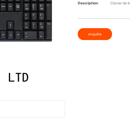
Description:
Clavier de b
enquête