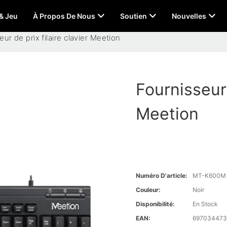
 & Jeu
À Propos De Nous
Soutien
Nouvelles
ur de prix filaire clavier Meetion
Fournisseur 
Meetion
Numéro D'article:
MT-K600M
Couleur:
Noir
Disponibilité:
En Stock
EAN:
697034473