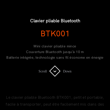
Clavier pliable Bluetooth
BTK001
Mini clavier pliable mince
Couverture Bluetooth jusqu'à 10 m
Batterie intégrée, technologie sans fil économe en énergie
Scroll
Scroll
Down
Down
Clavier pliable BLUETOOTH
Le clavier pliable Bluetooth BTK001, petit et portable,
facile à transporter, peut être facilement mis dans des