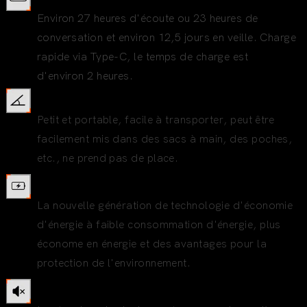
Environ 27 heures d'écoute ou 23 heures de
conversation et environ 12,5 jours en veille. Charge
rapide via Type-C, le temps de charge est
d'environ 2 heures.
Conception pliante, facile à transporter
Petit et portable, facile à transporter, peut être
facilement mis dans des sacs à main, des poches,
etc., ne prend pas de place.
Batterie intégrée
La nouvelle génération de technologie d'économie
d'énergie à faible consommation d'énergie, plus
économe en énergie et des avantages pour la
protection de l'environnement.
Conception de bouton muet