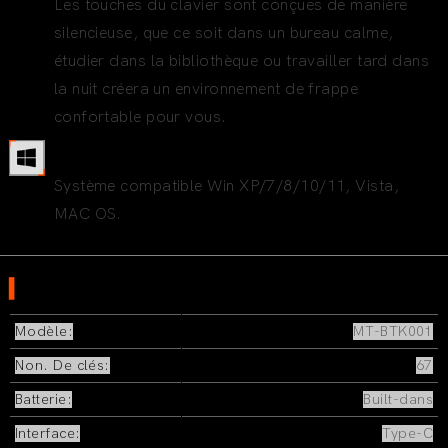
Les touches du clavier sont conçues de manière
silencieuse, que ce soit dans un bureau calme,
étudier dans la bibliothèque ou travailler tard dans
la nuit créera un environnement de frappe
confortable pour vous.
Système compatible
Système compatible Win XP/7/8/10/11, Vista,
MAC OS.
▍
SPECIFICATION
Modèle:
MT-BTK001
Non. De clés:
67
Batterie:
Built-dans
Interface:
Type-C