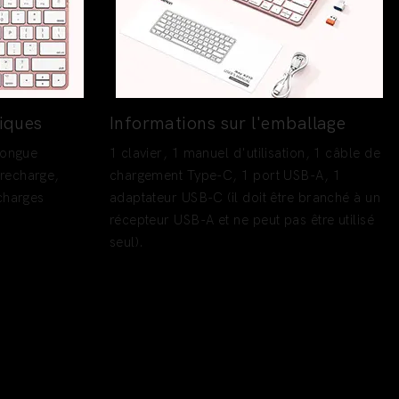
tiques
Informations sur l'emballage
 longue
1 clavier, 1 manuel d'utilisation, 1 câble de
 recharge,
chargement Type-C, 1 port USB-A, 1
echarges
adaptateur USB-C (il doit être branché à un
récepteur USB-A et ne peut pas être utilisé
seul).