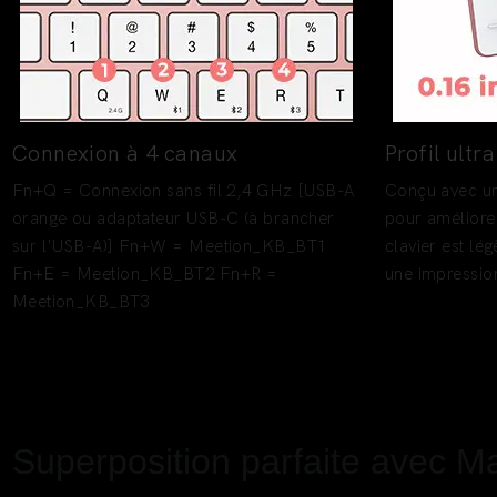
Connexion à 4 canaux
Profil ultr
Fn+Q = Connexion sans fil 2,4 GHz [USB-A
Conçu avec un
orange ou adaptateur USB-C (à brancher
pour améliore
sur l'USB-A)] Fn+W = Meetion_KB_BT1
clavier est lé
Fn+E = Meetion_KB_BT2 Fn+R =
une impressio
Meetion_KB_BT3
Superposition parfaite avec M