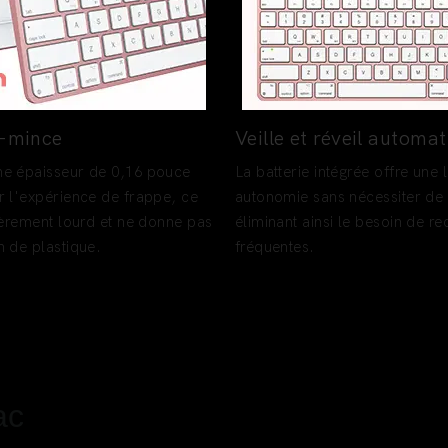
a-mince
Veille et réveil automa
e épaisseur de 0,16 pouce
La batterie intégrée offre une
r l'expérience de frappe, ce
autonomie sans nécessiter de
gèrement lourd et ne donne pas
éliminant ainsi le besoin de r
n de plastique.
fréquentes.
ac