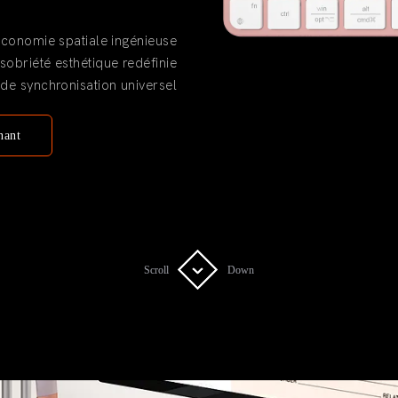
conomie spatiale ingénieuse
sobriété esthétique redéfinie
de synchronisation universel
nant
Scroll
Scroll
Down
Down