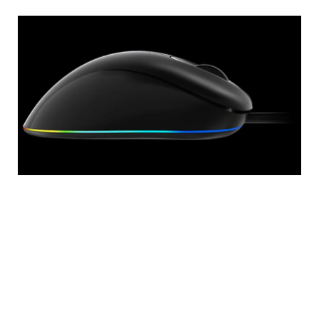
Caractéristiques du produit
- Les caractéristiques incluent un éclairage
rétroéclairé à circulation RVB qui change en mode
DPI, une molette de défilement en caoutchouc
souple pour une utilisation confortable à long
terme, un moteur optique de 6 400 DPI pour un