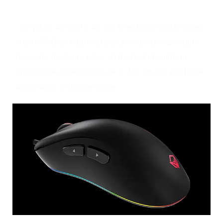
Aperçu du produit
- Le pilote de souris de jeu 7d est une souris de jeu
légère RVB de haute qualité avec un design épuré
pour une meilleure prise en main et un capteur
optique haute résolution de 6 400 dpi qui peut être
ajusté avec le logiciel pilote.