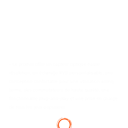
contrôle fluide et précis, des commutateurs de
haute qualité pour éviter la transpiration des doigts,
une prise en charge de la programmation Marco
pour une personnalisation. Éclairage RVB et
compatibilité avec tous les jeux populaires.
Valeur du produit
- Le produit offre un capteur optique haute
résolution, un éclairage RVB personnalisable, une
conception confortable pour une utilisation à long
terme, des commutateurs de haute qualité, une
fonctionnalité plug-and-play et une prise en charge
de tous les jeux populaires.