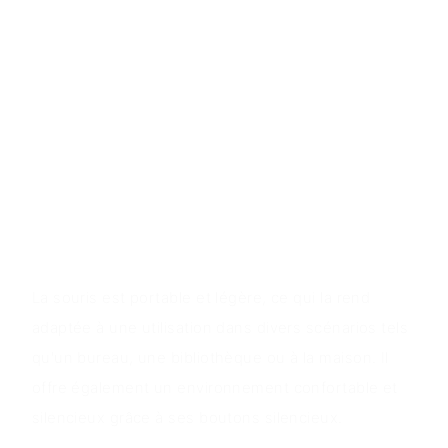
Caractéristiques du produit
La souris est équipée de boutons gauche et droit
muets, fonctionne en mode sans fil 2,4 G et
dispose d'une batterie intégrée dotée d'une
technologie d'économie d'énergie à faible
consommation. Il a également une finition en
plastique mat doux au toucher et est plug and play.
Valeur du produit
La souris est portable et légère, ce qui la rend
adaptée à une utilisation dans divers scénarios tels
qu'un bureau, une bibliothèque ou à la maison. Il
offre également un environnement confortable et
silencieux grâce à ses boutons silencieux.