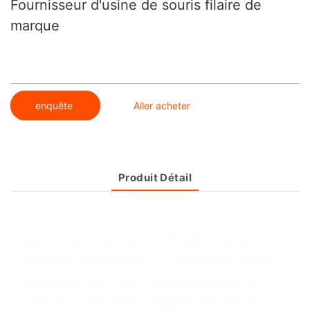
Fournisseur d'usine de souris filaire de
marque
enquête
Aller acheter
Produit Détail
Aperçu du produit
La souris de bureau sans fil MiniGO est un produit
léger et compact doté d'un autocollant en silicone
antidérapant sur le côté. Il est disponible en 5
couleurs et présente un design confortable et