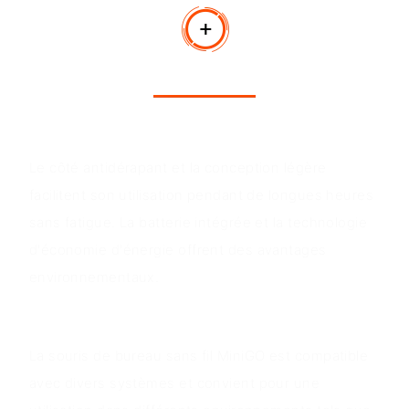
Avantages du produit
Le côté antidérapant et la conception légère
facilitent son utilisation pendant de longues heures
sans fatigue. La batterie intégrée et la technologie
d'économie d'énergie offrent des avantages
environnementaux.
Scénarios d'application
La souris de bureau sans fil MiniGO est compatible
avec divers systèmes et convient pour une