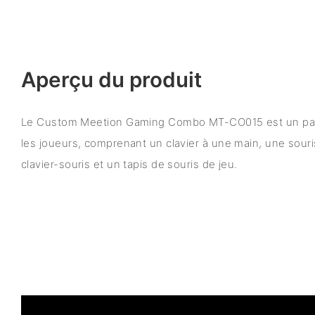
Aperçu du produit
Le Custom Meetion Gaming Combo MT-CO015 est un pa
les joueurs, comprenant un clavier à une main, une souri
clavier-souris et un tapis de souris de jeu.