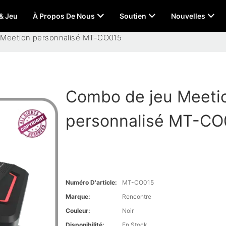
 & Jeu
À Propos De Nous
Soutien
Nouvelles
 Meetion personnalisé MT-CO015
Combo de jeu Meeti
personnalisé MT-CO
Numéro D'article:
MT-CO015
Marque:
Rencontre
Couleur:
Noir
Disponibilité:
En Stock