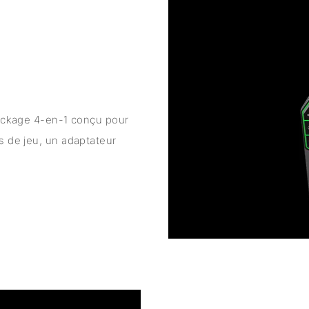
ckage 4-en-1 conçu pour
s de jeu, un adaptateur