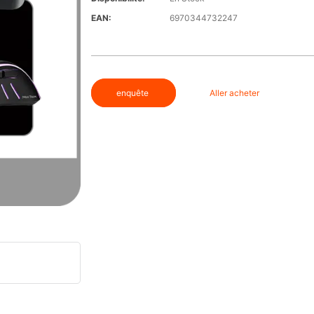
EAN:
6970344732247
enquête
Aller acheter