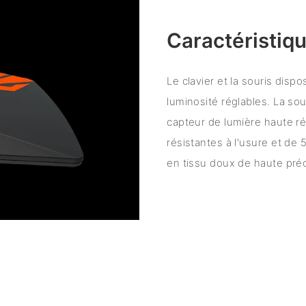
Caractéristiqu
Le clavier et la souris disp
luminosité réglables. La sou
capteur de lumière haute ré
résistantes à l'usure et de 
en tissu doux de haute pré