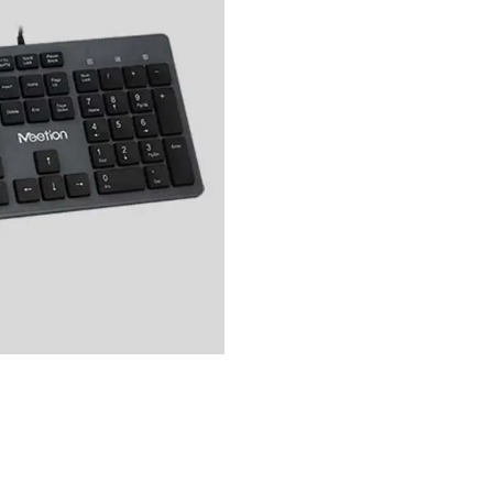
Caractéristiqu
Le clavier présente un desi
panneau brossé. Il dispose
12 boutons de raccourci pou
que d'un processus UV durab