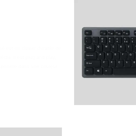
isé est un clavier durable de
dia. Il est plug and play,
isponible dans une couleur