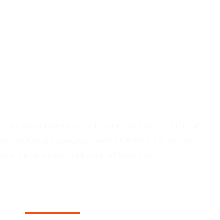
produit
ractères à revêtement UV et le panneau brossé en font un
. Les touches silencieuses créent un environnement de
utons multimédia améliorent l'efficacité du