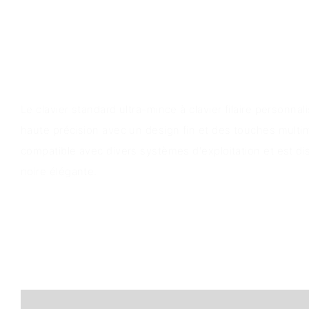
Aperçu du produit
Le clavier standard ultra-mince à clavier filaire personnal
haute précision avec un design fin et des touches multimé
compatible avec divers systèmes d'exploitation et est d
noire élégante.