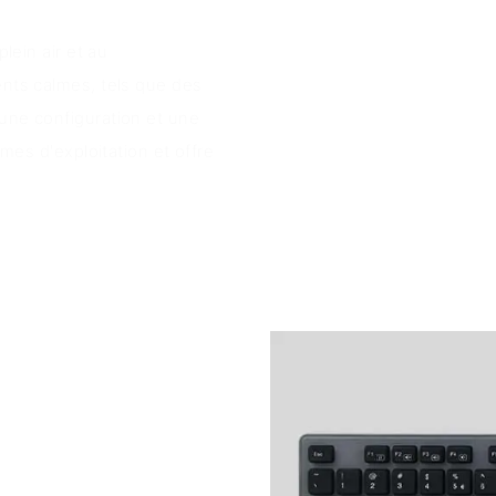
lein air et au
ents calmes, tels que des
 une configuration et une
èmes d'exploitation et offre