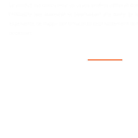
Le produit est conçu pour un usage professionnel et do
l'efficacité opérationnelle et garantissant une durée de vi
expérience de frappe confortable et peut facilement fai
occasions.
Scénarios d'application