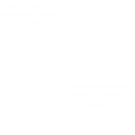
mestique, améliorant
e plus longue. Il offre une
re face à de nombreuses
Avantages du 
Le design ultra fin, les ca
clavier élégant et durable
frappe confortable et les bo
fonctionnement.