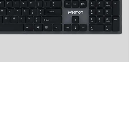
es du produit
gn ultra fin, des caractères avec revêtement UV et un