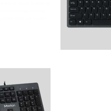
isé est un clavier durable de
dia. Il est plug and play,
isponible dans une couleur
Caractéristiqu
Le clavier présente un desi