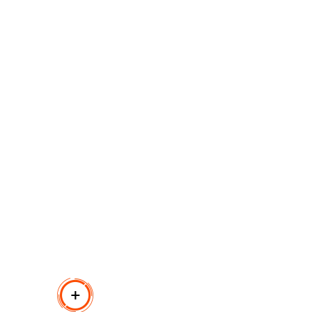
es du produit
gn ultra fin, des caractères avec revêtement UV et un
 également de touches confortables et silencieuses, de
r les applications Windows, Internet et multimédia, ainsi
le et résistant à l'usure.