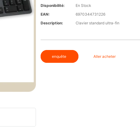
Disponibilité:
En Stock
EAN:
6970344731226
Description:
Clavier standard ultra-fin
enquête
Aller acheter