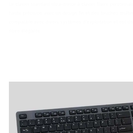
Le clavier standard ultra-mince à clavier filaire personnal
haute précision avec un design fin et des touches multimé
compatible avec divers systèmes d'exploitation et est d
noire élégante.