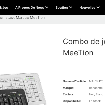
 & Jeu
À Propos De Nous
Soutien
Nouvelles
 en stock Marque MeeTion
Combo de j
MeeTion
Numéro D'article:
MT-C4120
Marque:
Rencontre
Couleur:
Noir, Blanc
Disponibilité:
En Stock