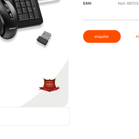
EAN:
Noir: 6970
enquête
A