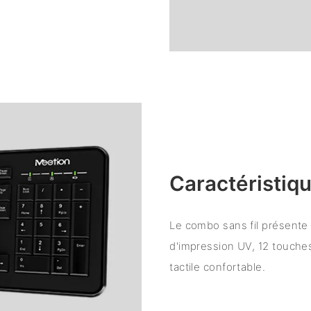
Caractéristiqu
Le combo sans fil présent
d'impression UV, 12 touches
tactile confortable.