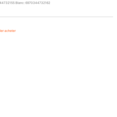
344732155 Blanc: 6970344732162
ller acheter