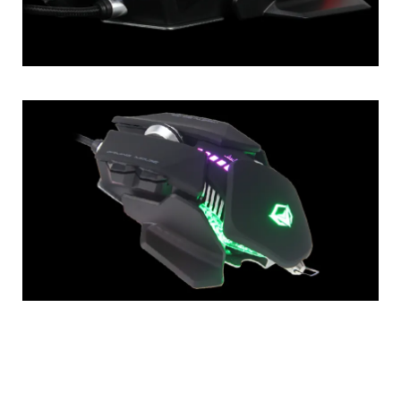
Caractéristiques du produit
- Rétroéclairage RVB coloré pouvant être commuté
avec le bouton de réglage DPI