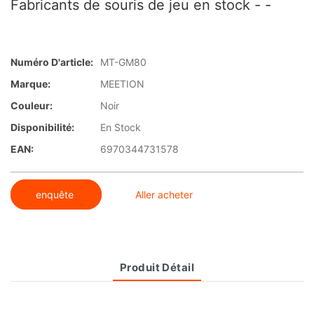
Fabricants de souris de jeu en stock - -
Numéro D'article:
MT-GM80
Marque:
MEETION
Couleur:
Noir
Disponibilité:
En Stock
EAN:
6970344731578
enquête
Aller acheter
Produit Détail
Aperçu du produit