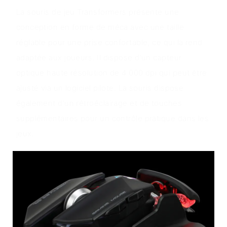
La souris de jeu Transformers présente une
conception en forme de méca avec une taille
réglable pour une prise confortable, ce qui la rend
adaptée aux joueurs. Il dispose d'un capteur
optique haute résolution de 4 000 dpi qui peut être
ajusté via un logiciel pilote. La souris dispose
également d'un rétroéclairage et de touches
supplémentaires pour un contrôle pratique dans les
jeux.