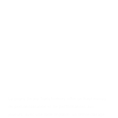
- Taille réglable pour le confort de la paume
- Conception d'apparence de style Mecha pour une
atmosphère de jeu unique
- Patins à haute teneur en polymère résistant à
l'usure pour plus de durabilité
- Moteur optique 4 000 DPI avec éclairage RVB
personnalisable et prise en charge des jeux
populaires
- Fonctionnalité Plug & Play pour une configuration
rapide
Valeur du produit
La souris de jeu Transformers offre un haut niveau
de personnalisation et de performances aux
joueurs, avec une taille réglable, un rétroéclairage