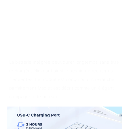
Le clavier dispose d'une connexion à 4 canaux, d'un
profil ultra-fin et d'une fonction veille et réveil
automatique. Le package comprend un clavier, un
manuel d’utilisation, un câble de chargement de
type C, un port USB-A et un adaptateur USB-C.
Valeur du produit
La batterie intégrée peut durer longtemps sans être
rechargée, éliminant ainsi le besoin de recharges
fréquentes. Le produit est conçu pour chevaucher
parfaitement Mac et est décrit comme un élégant
compagnon de bureau.