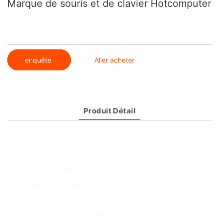
Marque de souris et de clavier Hotcomputer
enquête
Aller acheter
Produit Détail
Aperçu du produit
La souris et le clavier d'ordinateur sont fabriqués en
stricte conformité avec les normes industrielles et
présentent des performances extrêmement fiables,
avec une prédominance de production et une
concurrence sur le marché avantageuses.