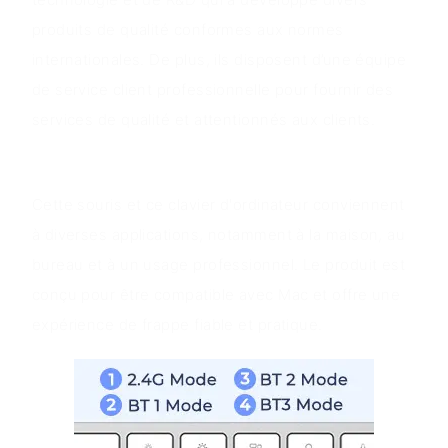
produits de qualité conformes aux normes
internationales. De plus, ils disposent d’une équipe
de service client professionnelle pour fournir des
services de qualité et attentionnés aux clients.
Scénarios d'application
Cette souris et ce clavier d'ordinateur conviennent
à diverses applications, notamment à la maison, au
bureau et à un usage professionnel. Le produit est
conçu pour être compatible avec Mac et offre une
expérience de frappe fiable et pratique.