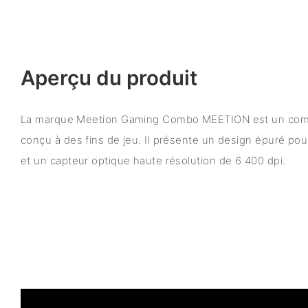
Aperçu du produit
La marque Meetion Gaming Combo MEETION est un combo
conçu à des fins de jeu. Il présente un design épuré po
et un capteur optique haute résolution de 6 400 dpi.