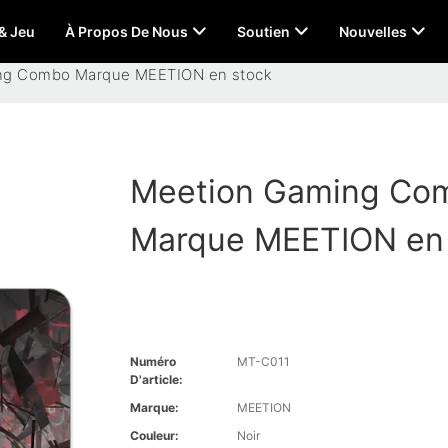
 & Jeu
À Propos De Nous
Soutien
Nouvelles
ng Combo Marque MEETION en stock
Meetion Gaming Co
Marque MEETION en 
Numéro
MT-C011
D'article:
Marque:
MEETION
Couleur:
Noir