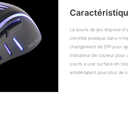
Caractéristiqu
La souris de jeu dispose d'
contrôle pratique dans n'im
changement de DPI pour aju
indicateur de couleur pour u
souris a une surface en tis
antidérapant pour plus de st