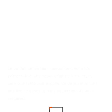
Caractéristiques du produit
La souris de jeu sans fil DIY permet une
personnalisation facile et offre une connectivité
sans fil ultra-rapide, une conception aérodynamique
et une durabilité robuste, donnant aux joueurs un
avantage concurrentiel.
Valeur du produit
Le produit permet aux joueurs de créer et de
personnaliser une souris adaptée à leur style,
améliorant ainsi leur expérience de jeu et offrant
une liberté et des options de personnalisation
inégalées.