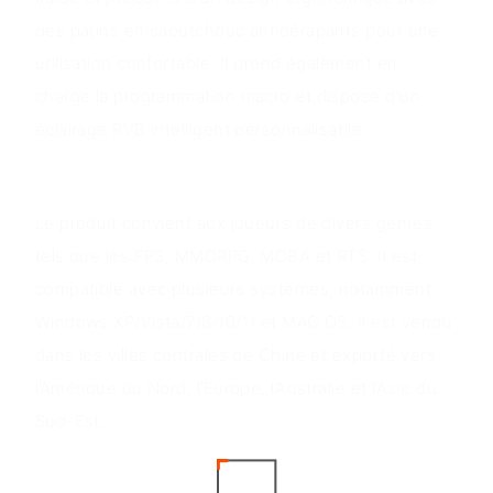
des patins en caoutchouc antidérapants pour une
utilisation confortable. Il prend également en
charge la programmation macro et dispose d'un
éclairage RVB intelligent personnalisable.
Scénarios d'application
Le produit convient aux joueurs de divers genres
tels que les FPS, MMORPG, MOBA et RTS. Il est
compatible avec plusieurs systèmes, notamment
Windows XP/Vista/7/8/10/11 et MAC OS. Il est vendu
dans les villes centrales de Chine et exporté vers
l’Amérique du Nord, l’Europe, l’Australie et l’Asie du
Sud-Est.