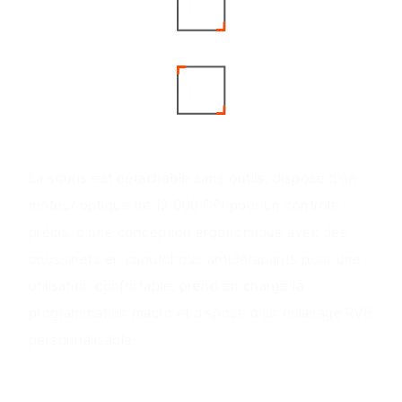
Avantages du produit
La souris est détachable sans outils, dispose d'un
moteur optique de 12 000 DPI pour un contrôle
précis, d'une conception ergonomique avec des
coussinets en caoutchouc antidérapants pour une
utilisation confortable, prend en charge la
programmation macro et dispose d'un éclairage RVB
personnalisable.
Scénarios d'application