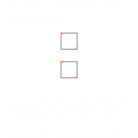
leurs préférences, améliorant ainsi leur expérience
de jeu. Il offre une liberté et des options de
personnalisation inégalées.
Avantages du produit
La souris est détachable sans outils, permettant aux
utilisateurs de comprendre sa structure interne et
de la personnaliser selon leurs besoins. Il dispose
d'un moteur optique de 12 000 DPI pour un contrôle
fluide et précis, et d'un design ergonomique avec