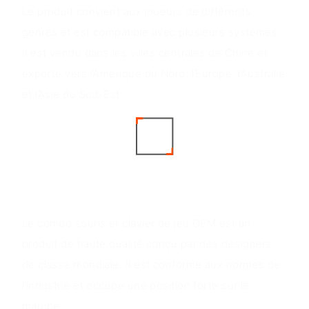
Le produit convient aux joueurs de différents
genres et est compatible avec plusieurs systèmes.
Il est vendu dans les villes centrales de Chine et
exporté vers l’Amérique du Nord, l’Europe, l’Australie
et l’Asie du Sud-Est.
Aperçu du produit
Le combo souris et clavier de jeu OEM est un
produit de haute qualité conçu par des designers
de classe mondiale. Il est conforme aux normes de
l’industrie et occupe une position forte sur le
marché.