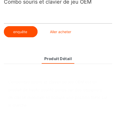
Combo souris et clavier de jeu OEM
enquête
Aller acheter
Produit Détail
Aperçu du produit
L'ensemble souris et clavier de jeu OEM est un
produit de haute qualité conçu par des designers
de classe mondiale et occupe une position forte sur
le marché.