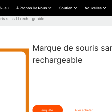
 & Jeu
À Propos De Nous
Soutien
Nouvelles
is sans fil rechargeable
Marque de souris san
rechargeable
enquête
Aller acheter