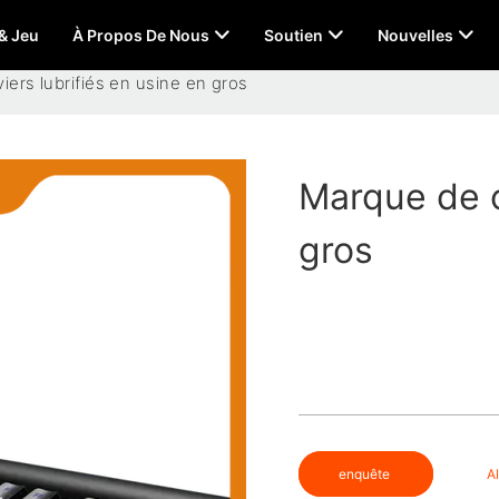
 & Jeu
À Propos De Nous
Soutien
Nouvelles
iers lubrifiés en usine en gros
Marque de c
gros
enquête
A