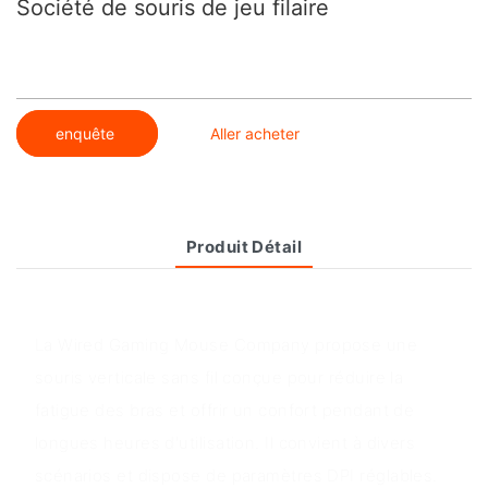
Société de souris de jeu filaire
enquête
Aller acheter
Produit Détail
Aperçu du produit
La Wired Gaming Mouse Company propose une
souris verticale sans fil conçue pour réduire la
fatigue des bras et offrir un confort pendant de
longues heures d'utilisation. Il convient à divers
scénarios et dispose de paramètres DPI réglables.