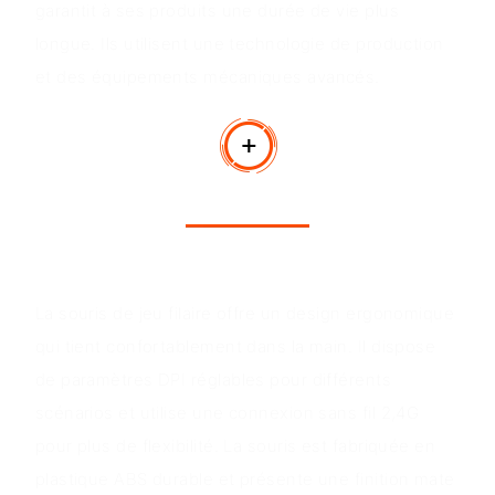
garantit à ses produits une durée de vie plus
longue. Ils utilisent une technologie de production
et des équipements mécaniques avancés.
Avantages du produit
La souris de jeu filaire offre un design ergonomique
qui tient confortablement dans la main. Il dispose
de paramètres DPI réglables pour différents
scénarios et utilise une connexion sans fil 2,4G
pour plus de flexibilité. La souris est fabriquée en
plastique ABS durable et présente une finition mate