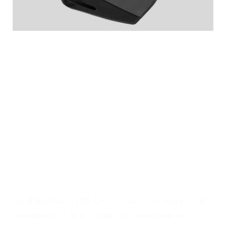
Caractéristiques du produit
La souris est fabriquée en matériau ABS
respectueux de l'environnement et présente un
design ergonomique élégant. Il dispose également
d'un commutateur DPI réglable et utilise la
technologie sans fil 2,4G pour une distance de
transmission de 10 mètres. La souris a une finition
mate agréable et est compatible plug-and-play.
Valeur du produit
La Wired Gaming Mouse Company donne la priorité
à la minimisation des étapes de production et