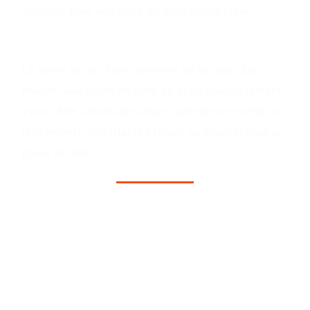
agréable pour une prise en main confortable.
Scénarios d'application
La souris de jeu filaire convient au bureau, à la
maison, aux loisirs en plein air et au divertissement.
Il peut être utilisé dans divers scénarios et offre un
revêtement confortable et doux au toucher pour un
plaisir durable.