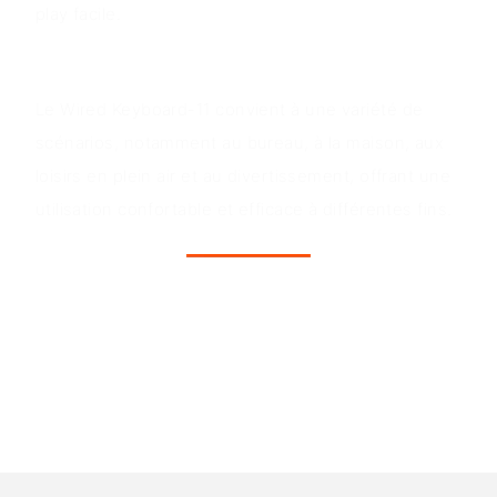
play facile.
Scénarios d'application
Le Wired Keyboard-11 convient à une variété de
scénarios, notamment au bureau, à la maison, aux
loisirs en plein air et au divertissement, offrant une
utilisation confortable et efficace à différentes fins.