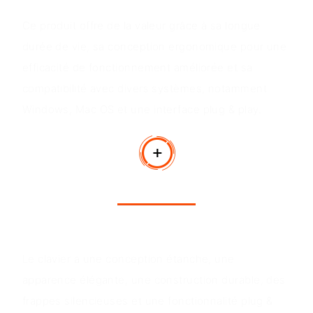
Valeur du produit
Ce produit offre de la valeur grâce à sa longue
durée de vie, sa conception ergonomique pour une
efficacité de fonctionnement améliorée et sa
compatibilité avec divers systèmes, notamment
Windows, Mac OS et une interface plug & play.
Avantages du produit
Le clavier a une conception étanche, une
apparence élégante, une construction durable, des
frappes silencieuses et une fonctionnalité plug &