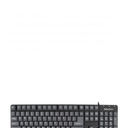
Aperçu du produit
Le Wired Keyboard-11 est un clavier filaire standard
USB avec une conception étanche, adapté au
bureau, à la maison, aux loisirs en plein air et au
divertissement. Il est disponible en 3 couleurs :
noir, blanc et gris.