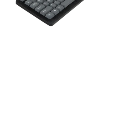
Caractéristiques du produit
Le clavier présente une conception étanche avec
des trous de drainage pour éliminer facilement les
liquides, une forme élégante et tendance, une
conception de bouton muet pour des frappes
silencieuses, un processus UV pour des caractères
clés durables et une fonctionnalité plug & play pour
une installation facile.