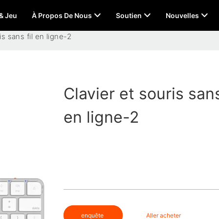
 & Jeu
À Propos De Nous
Soutien
Nouvelles
is sans fil en ligne-2
Clavier et souris sans
en ligne-2
enquête
Aller acheter