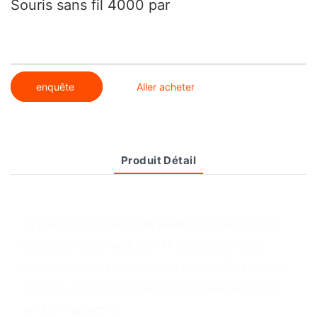
Souris sans fil 4000 par
enquête
Aller acheter
Produit Détail
Aperçu du produit
La souris sans fil 4000 de Meetion est une souris
compacte et portable qui offre des options de
connectivité polyvalentes, notamment Bluetooth et
2,4 GHz, pour une connexion transparente à une
variété d'appareils.