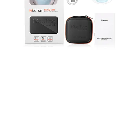
Caractéristiques du produit
La souris est de taille mini, rechargeable et est
livrée avec une boîte de rangement élégante,
offrant une meilleure adhérence avec des barres
antidérapantes. Il dispose également d'un suivi de
précision avec un capteur haute définition de 1 200
DPI et offre un clic silencieux pour une atmosphère
de travail paisible.