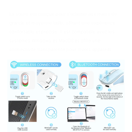
Valeur du produit
La souris est conçue pour s'adapter aux mains de
grande et moyenne taille, offrant une expérience
confortable et précise. Il est compatible avec les
systèmes Windows et MacOS et offre une
connectivité transparente pour divers appareils.