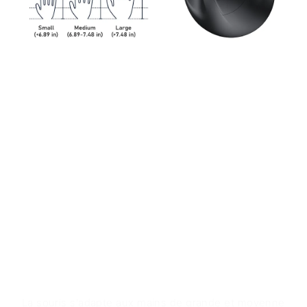
Caractéristiques du produit
- Conception ergonomique pour une utilisation
confortable
- Double connectivité avec Bluetooth 5.2 + 3.0 et
sans fil 2.4G
- Batterie rechargeable pour une utilisation
continue
- 4 niveaux DPI réglables pour un contrôle précis
- Éclairage RVB pour une atmosphère sombre
Valeur du produit
La souris s'adapte aux mains de grande et moyenne