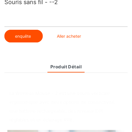
Souris sans fil - --2
enquête
Aller acheter
Produit Détail
Aperçu du produit
La Wireless Mouse - 2 est une souris verticale
ergonomique avec deux options de connectivité,
une batterie rechargeable, des niveaux DPI
réglables et un éclairage RVB.