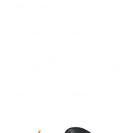
navigation Web facile
- Conception à clic muet pour un espace de travail
silencieux
- Longue durée de vie de la batterie
Scénarios d'application
La souris est compatible avec les systèmes
Windows, MacOS et Android, ce qui la rend adaptée
aux ordinateurs de bureau, aux ordinateurs
portables, aux tablettes, aux iPad, aux téléphones
mobiles et aux téléviseurs intelligents. Il est idéal
pour tous ceux qui apprécient le confort et la
précision, que ce soit pour travailler ou jouer.