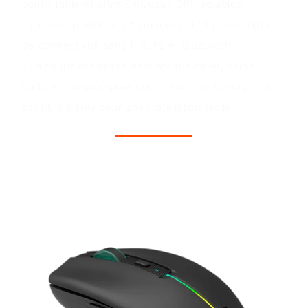
confortable et offre 3 niveaux DPI réglables.
- Il est disponible en 5 couleurs et offre des options
de connectivité sans fil 2,4G et Bluetooth.
- La souris est dotée d'un bouton muet, d'une
batterie intégrée pour économiser de l'énergie et
est plug & play pour une installation facile.