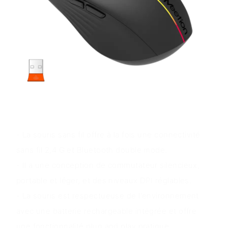
Avantages du produit
- La souris sans fil offre à la fois une connectivité
sans fil 2,4 G et Bluetooth double mode.
- Il a une conception de commutateur silencieux,
portable et léger, et des niveaux DPI réglables.
- La souris est respectueuse de l'environnement
avec une batterie rechargeable intégrée et offre
une fonctionnalité plug and play pratique.