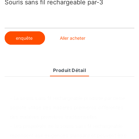
Souris sans fil rechargeable par-3
enquête
Aller acheter
Produit Détail
Aperçu du produit
- La souris sans fil rechargeable produite par cette
société utilise des matières premières différentes
des matières premières traditionnelles.
- Les propriétés de la souris sans fil rechargeable
répondent aux exigences standard et peuvent être