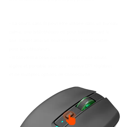
Scénarios d'application
- La souris sans fil peut être utilisée dans un bureau
calme, une bibliothèque ou pour travailler tard le
soir, créant ainsi un environnement confortable
pour les utilisateurs.
- Il convient à ceux qui ont besoin d'une souris
légère et portable avec des niveaux DPI réglables
et de multiples options de connectivité.