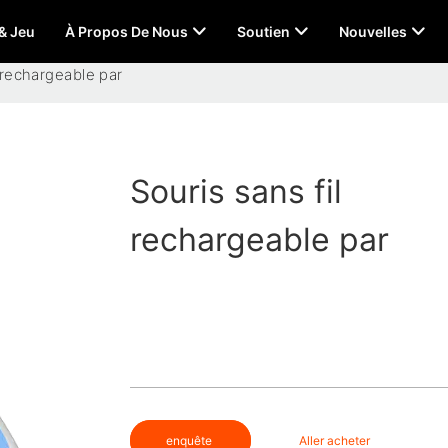
 & Jeu
À Propos De Nous
Soutien
Nouvelles
l rechargeable par
Souris sans fil
rechargeable par
enquête
Aller acheter