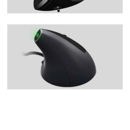
Caractéristiques du produit
- Conception ergonomique verticale
- Coque en plastique ABS
-Commutateur DPI réglable