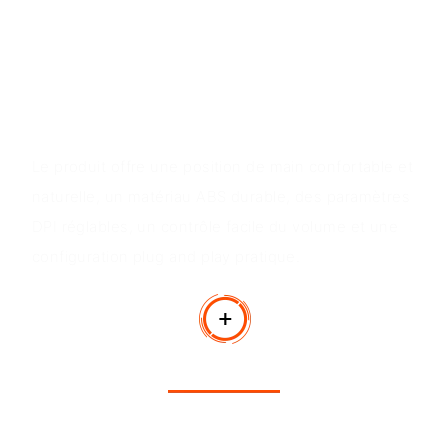
- Boutons de contrôle du volume
- Finition mate douce au toucher
-Interface USB prête à l'emploi
Valeur du produit
Le produit offre une position de main confortable et
naturelle, un matériau ABS durable, des paramètres
DPI réglables, un contrôle facile du volume et une
configuration plug and play pratique.
Avantages du produit