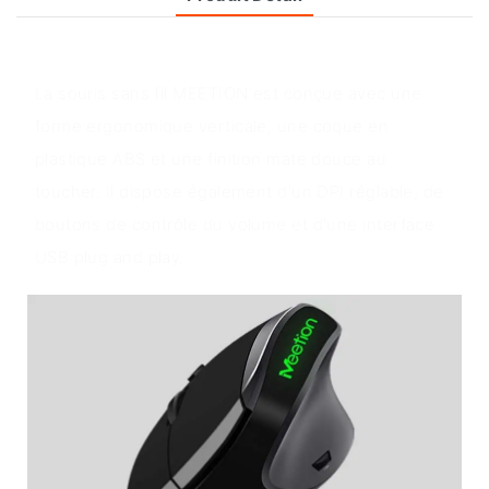
Aperçu du produit
La souris sans fil MEETION est conçue avec une
forme ergonomique verticale, une coque en
plastique ABS et une finition mate douce au
toucher. Il dispose également d'un DPI réglable, de
boutons de contrôle du volume et d'une interface
USB plug and play.