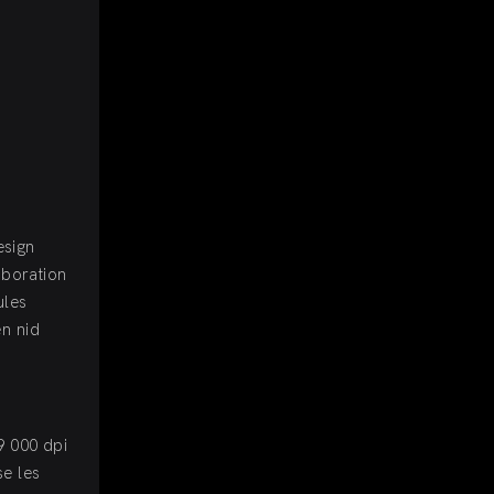
esign
aboration
ules
en nid
9 000 dpi
se les