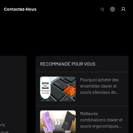
Contactez-Nous
RECOMMANDÉ POUR VOUS
 
Pourquoi acheter des
ensembles clavier et
souris silencieux de
qualité pour les espaces
de travail partagés ?
Meilleures
combinaisons clavier et
ris
souris ergonomiques
pour une utilisation au
s que