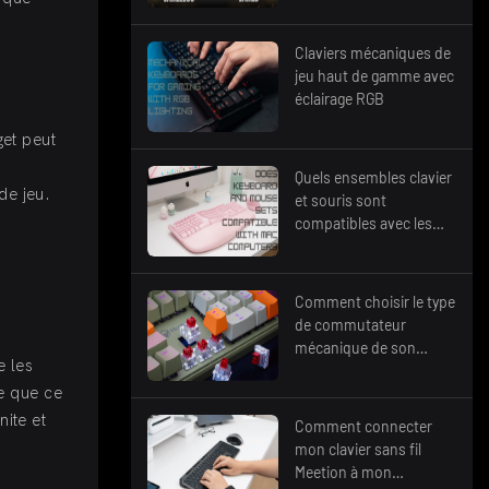
bureau
Claviers mécaniques de
jeu haut de gamme avec
éclairage RGB
get peut
Quels ensembles clavier
de jeu.
et souris sont
compatibles avec les
ordinateurs Mac ?
Comment choisir le type
de commutateur
mécanique de son
e les
clavier pour un confort
e que ce
de frappe optimal ?
ite et
Comment connecter
mon clavier sans fil
Meetion à mon