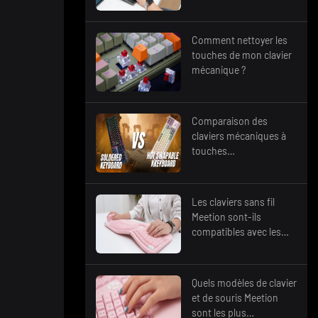
ordinateur ?
Comment nettoyer les
touches de mon clavier
mécanique ?
Comparaison des
claviers mécaniques à
touches
interchangeables à
chaud et des claviers
mécaniques soudés
Les claviers sans fil
Meetion sont-ils
compatibles avec les
ordinateurs Windows ?
Quels modèles de clavier
et de souris Meetion
sont les plus