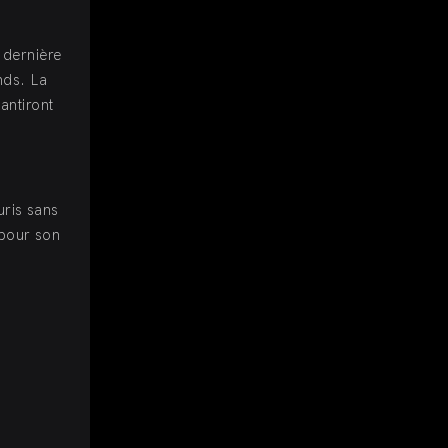
 dernière
nds. La
antiront
uris sans
 pour son
s