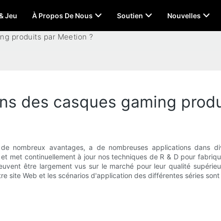
 & Jeu
À Propos De Nous
Soutien
Nouvelles
ng produits par Meetion ?
ions des casques gaming produ
de nombreux avantages, a de nombreuses applications dans dive
t met continuellement à jour nos techniques de R & D pour fabriquer
peuvent être largement vus sur le marché pour leur qualité supérieur
tre site Web et les scénarios d'application des différentes séries sont