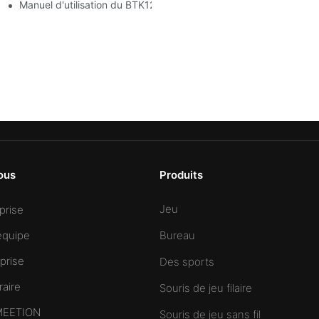
Manuel d'utilisation du BTK1200
ous
Produits
Jeu
eprise
équipe
Bureau
prise
Des sports
raire
Souris de jeu filaire
 MEETION
Souris de jeu sans fil