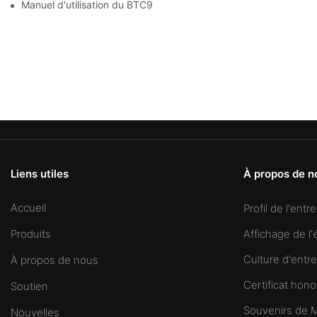
Manuel d'utilisation du BTC9994
Liens utiles
À propos de n
Accueil
Profil de l'entr
Affichage de l'
Produits
Culture d'entre
À propos de nous
Certificat hono
Soutien
Souvenirs de
Nouvelles